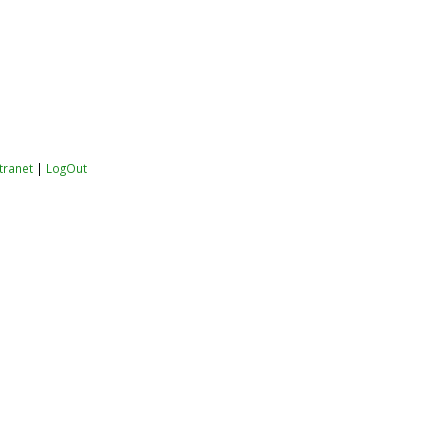
ntranet
|
LogOut