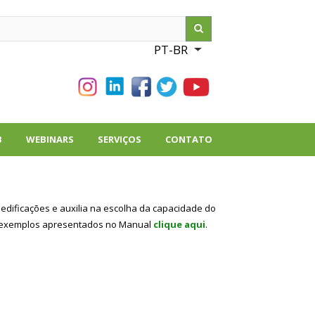
ch
PT-BR
List additional action
B
WEBINARS
SERVIÇOS
CONTATO
edificações e auxilia na escolha da capacidade do
os exemplos apresentados no Manual
clique aqui
.