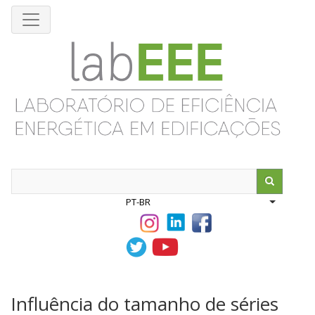
Pular
para
o
conteúdo
principal
Search
PT-BR
List addit
Influência do tamanho de séries