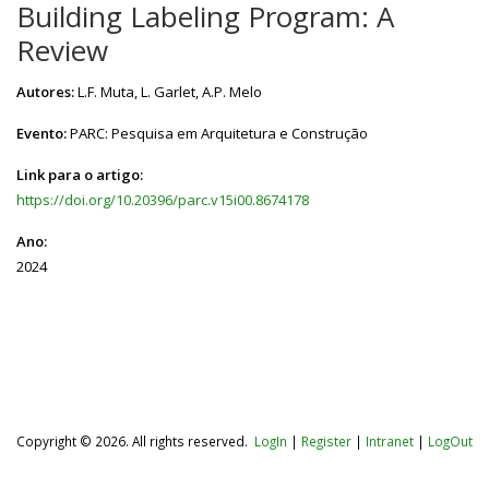
Building Labeling Program: A
Review
Autores:
L.F. Muta, L. Garlet, A.P. Melo
Evento:
PARC: Pesquisa em Arquitetura e Construção
Link para o artigo:
https://doi.org/10.20396/parc.v15i00.8674178
Ano:
2024
Copyright © 2026. All rights reserved.
LogIn
|
Register
|
Intranet
|
LogOut