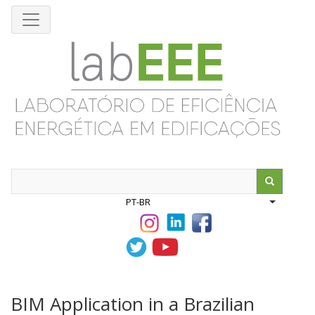
Pular
para
o
conteúdo
principal
Search
PT-BR
List addit
BIM Application in a Brazilian