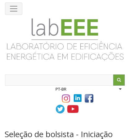
Pular
para
o
conteúdo
principal
Search
PT-BR
List addit
Seleção de bolsista - Iniciação