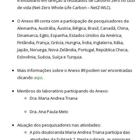
e imobiliário em direção a resultados de carbono zero no ciclo
de vida (Net-Zero Whole-Life Carbon – NetZ-WLC).
O Anexo 89 conta com a participação de pesquisadores da
Alemanha, Austrália, Áustria, Bélgica, Brasil, Canadá, China,
Dinamarca, Egito, Espanha, Estados Unidos da América,
Finlândia, França, Grécia, Hungria, Índia, Inglaterra, Itália,
Japão, Noruega, Nova Zelândia, Portugal, República Checa,
Eslovênia, Suécia, Suíça e Turquia.
Mais informações sobre o Anexo 89 podem ser encontradas
clicando
aqui
.
Membros do laboratório participando do Anexo:
Dra. Maria Andrea Triana
Dra. Ana Paula Melo
Atuação dos pesquisadores nas atividades:
A pós-doutoranda Maria Andrea Triana participa das
atividades da Subtask 2. Nesta subtask, as principais