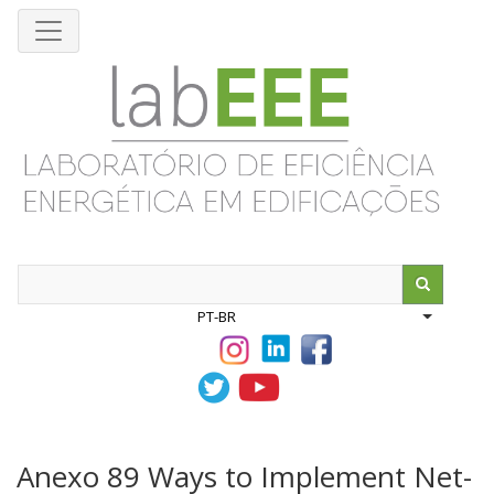
Pular
para
o
conteúdo
principal
Search
PT-BR
List addit
Anexo 89 Ways to Implement Net-