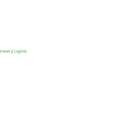
ntranet
|
LogOut