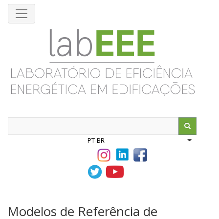
Pular
para
o
conteúdo
principal
Search
PT-BR
List addit
Modelos de Referência de