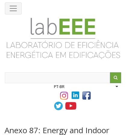
Pular
para
o
conteúdo
principal
Search
PT-BR
List addit
Anexo 87: Energy and Indoor