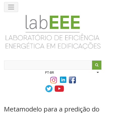
Pular
para
o
conteúdo
principal
Search
PT-BR
List addit
Metamodelo para a predição do