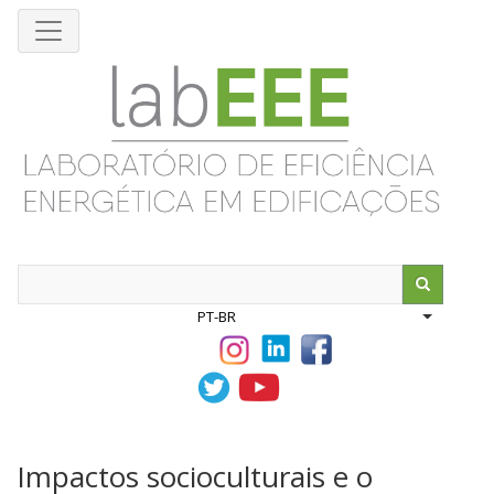
Pular
para
o
conteúdo
principal
Search
PT-BR
List addit
Impactos socioculturais e o