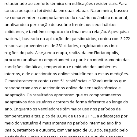
relacionado ao conforto térmico em edificações residenciais. Para
tanto a pesquisa foi dividida em duas etapas. Na primeira, buscou-
se compreender o comportamento do usuário no âmbito nacional,
analisando a percepção do usuário frente aos seus hábitos
cotidianos, e também o impacto do clima nesta relação. A pesquisa
nacional, baseada na aplicação de questionários, contou com 3.272
respostas provenientes de 281 cidades, englobando as cinco
regiões do país. A segunda etapa, realizada em Florianópolis,
procurou analisar o comportamento a partir do monitoramento das
condições climáticas, temperatura e umidade dos ambientes
internos, e de questionários online simultâneos a essas medições.
O monitoramento contou com 51 residências e 92 voluntários que
responderam aos questionários online de sensação térmica e
adaptação. Os resultados apontaram que os comportamentos
adaptativos dos usuários ocorrem de forma diferente ao longo do
ano. Enquanto os ventiladores têm maior uso nos períodos de
temperaturas altas, pico de 83,3% de uso a 31 °C, a adaptação por
meio do vestuário é mais intensa no período intermediário frio
(maio, setembro e outubro), com variação de 0,58 clo, seguido pelo
período frio (junho a agosto), com variação de 0,29 clo. Por outro