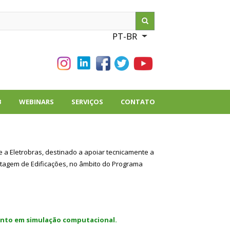
ch
PT-BR
List additional action
B
WEBINARS
SERVIÇOS
CONTATO
 a Eletrobras, destinado a apoiar tecnicamente a
uetagem de Edificações, no âmbito do Programa
imento em simulação computacional.