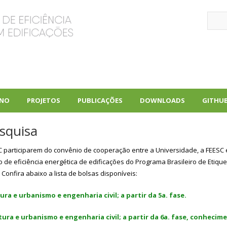
Sear
INO
PROJETOS
PUBLICAÇÕES
DOWNLOADS
GITHU
+
+
+
squisa
 participarem do convênio de cooperação entre a Universidade, a FEESC e
 de eficiência energética de edificações do Programa Brasileiro de Etiq
Confira abaixo a lista de bolsas disponíveis:
ra e urbanismo e engenharia civil; a partir da 5a. fase.
etura e urbanismo e engenharia civil; a partir da 6a. fase, conhec