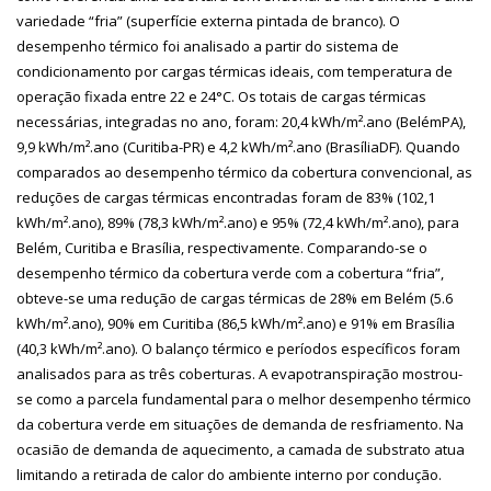
variedade “fria” (superfície externa pintada de branco). O
desempenho térmico foi analisado a partir do sistema de
condicionamento por cargas térmicas ideais, com temperatura de
operação fixada entre 22 e 24°C. Os totais de cargas térmicas
necessárias, integradas no ano, foram: 20,4 kWh/m².ano (BelémPA),
9,9 kWh/m².ano (Curitiba-PR) e 4,2 kWh/m².ano (BrasíliaDF). Quando
comparados ao desempenho térmico da cobertura convencional, as
reduções de cargas térmicas encontradas foram de 83% (102,1
kWh/m².ano), 89% (78,3 kWh/m².ano) e 95% (72,4 kWh/m².ano), para
Belém, Curitiba e Brasília, respectivamente. Comparando-se o
desempenho térmico da cobertura verde com a cobertura “fria”,
obteve-se uma redução de cargas térmicas de 28% em Belém (5.6
kWh/m².ano), 90% em Curitiba (86,5 kWh/m².ano) e 91% em Brasília
(40,3 kWh/m².ano). O balanço térmico e períodos específicos foram
analisados para as três coberturas. A evapotranspiração mostrou-
se como a parcela fundamental para o melhor desempenho térmico
da cobertura verde em situações de demanda de resfriamento. Na
ocasião de demanda de aquecimento, a camada de substrato atua
limitando a retirada de calor do ambiente interno por condução.