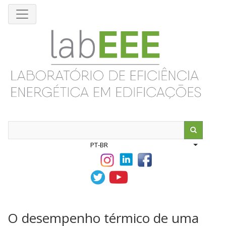
Pular
para
o
conteúdo
principal
Search
PT-BR
List addit
O desempenho térmico de uma