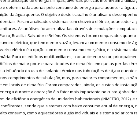
r a utilização de energias limpas, diversas políticas incentivam a utiliz
não é determinada apenas pelo consumo de energia para aquecer a água;
ição da água quente. O objetivo deste trabalho é analisar o desempenho,
enciais. Foram analisados sistemas com chuveiro elétrico, aquecedor a gá
ifamiliares. As análises foram realizadas através de simulações computa
ão Paulo, Brasília, Salvador e Belém. Os sistemas foram comparados quanto
huveiro elétrico, que tem menor vazão, levam a um menor consumo de águ
veiro elétrico é a opção com menor consumo energético, e o sistema solar
ria. Para os edifícios multifamiliares, o aquecimento solar, principal
fícios de maior porte e para cidades de clima frio, em que as perdas térmi
mbém a influência do uso de isolante térmico nas tubulações de água que
os comprimentos de tubulação, mas, para maiores comprimentos, a não u
 em locais de clima frio. Foram comparados, ainda, os custos de instalaçã
energia durante a operação é o fator mais impactante no custo global do
 de eficiência energética de unidades habitacionais (INMETRO, 2012), e o
conflitantes, sendo que sistemas com baixo consumo anual de energia, co
 alto consumo, como aquecedores a gás individuais e sistema solar com res