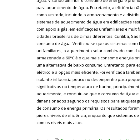
água. Visando diminuir o consumo de energia e promove
para aquecimento de água. Entretanto, a eficiência 
como um todo, incluindo o armazenamento e a distribu
sistemas de aquecimento de água em edificações resid
com apoio a gás, em edificações unifamiliares e mult
cidades brasileiras de climas diferentes: Curitiba, S
consumo de água. Verificou-se que os sistemas com c
unifamiliares, o aquecimento solar combinado com chu
armazenada a 60°C é o que mais consome energia primá
uma alternativa de baixo consumo. Entretanto, para edi
elétrico é a opção mais eficiente. Foi verificada ta
isolante influencia pouco no desempenho para pequen
significativas na temperatura de banho, principalmente
aquecimento, e concluiu-se que o consumo de água e 
dimensionados segundo os requisitos para etiquetagem
de consumo de energia primária. Os resultados foram 
piores níveis de eficiência, enquanto que sistemas de
com os níveis mais altos.