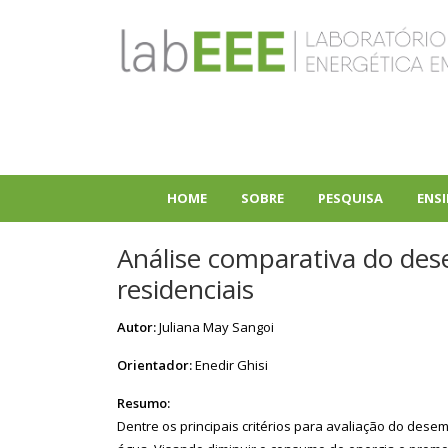
Pular
para
o
conteúdo
principal
HOME
SOBRE
PESQUISA
ENS
+
+
Análise comparativa do de
residenciais
Autor:
Juliana May Sangoi
Orientador:
Enedir Ghisi
Resumo:
Dentre os principais critérios para avaliação do de