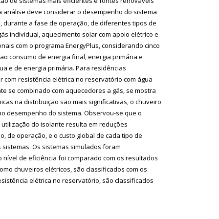
ação de sistemas mais eficientes e fontes renováveis
 a análise deve considerar o desempenho do sistema
 durante a fase de operação, de diferentes tipos de
s individual, aquecimento solar com apoio elétrico e
cionais com o programa EnergyPlus, considerando cinco
 ao consumo de energia final, energia primária e
a e de energia primária. Para residências
 com resistência elétrica no reservatório com água
mente se combinado com aquecedores a gás, se mostra
cas na distribuição são mais significativas, o chuveiro
nte no desempenho do sistema. Observou-se que o
tilização do isolante resulta em reduções
o, de operação, e o custo global de cada tipo de
s sistemas. Os sistemas simulados foram
 nível de eficiência foi comparado com os resultados
mo chuveiros elétricos, são classificados com os
istência elétrica no reservatório, são classificados