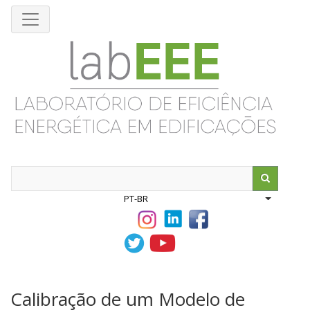
Pular
para
o
conteúdo
principal
Search
PT-BR
List addit
Calibração de um Modelo de