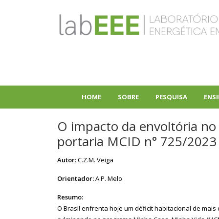
Pular
para
o
conteúdo
principal
HOME
SOBRE
PESQUISA
ENS
+
+
O impacto da envoltória no
portaria MCID n° 725/2023
Autor:
C.Z.M. Veiga
Orientador:
A.P. Melo
Resumo:
O Brasil enfrenta hoje um déficit habitacional de mais