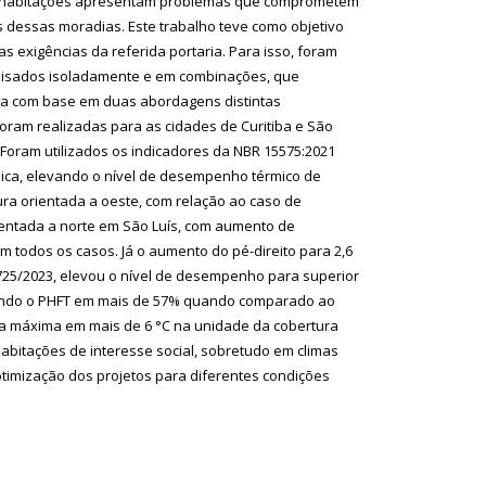
 as habitações apresentam problemas que comprometem
os dessas moradias. Este trabalho teve como objetivo
 exigências da referida portaria. Para isso, foram
nalisados isoladamente e em combinações, que
da com base em duas abordagens distintas
ram realizadas para as cidades de Curitiba e São
 Foram utilizados os indicadores da NBR 15575:2021
ica, elevando o nível de desempenho térmico de
a orientada a oeste, com relação ao caso de
entada a norte em São Luís, com aumento de
todos os casos. Já o aumento do pé-direito para 2,6
 725/2023, elevou o nível de desempenho para superior
tando o PHFT em mais de 57% quando comparado ao
ura máxima em mais de 6 °C na unidade da cobertura
bitações de interesse social, sobretudo em climas
timização dos projetos para diferentes condições