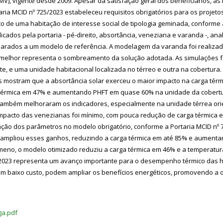
V), vigente desde 2009. Apesar da satisfação geral dos beneficiários,
taria MCID nº 725/2023 estabeleceu requisitos obrigatórios para os projet
 de uma habitação de interesse social de tipologia geminada, conforme as
icados pela portaria - pé-direito, absortância, veneziana e varanda -, a
parados a um modelo de referência. A modelagem da varanda foi realiza
 melhor representa o sombreamento da solução adotada. As simulações fo
te, e uma unidade habitacional localizada no térreo e outra na cobertura.
 mostram que a absortância solar exerceu o maior impacto na carga térm
 térmica em 47% e aumentando PHFT em quase 60% na unidade da cobertur
também melhoraram os indicadores, especialmente na unidade térrea ori
pacto das venezianas foi mínimo, com pouca redução de carga térmica em 
ação dos parâmetros no modelo obrigatório, conforme a Portaria MCID nº
o ampliou esses ganhos, reduzindo a carga térmica em até 85% e aumen
 ameno, o modelo otimizado reduziu a carga térmica em 46% e a temperat
5/2023 representa um avanço importante para o desempenho térmico das ha
om baixo custo, podem ampliar os benefícios energéticos, promovendo a o
ga.pdf