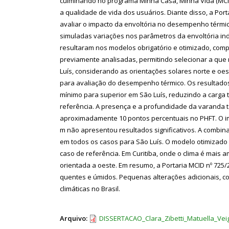
culminando no programa Minha Casa, Minha Vida (MCM
a qualidade de vida dos usuários. Diante disso, a Por
avaliar o impacto da envoltória no desempenho térmico
simuladas variações nos parâmetros da envoltória ind
resultaram nos modelos obrigatório e otimizado, com
previamente analisadas, permitindo selecionar a que
Luís, considerando as orientações solares norte e oes
para avaliação do desempenho térmico. Os resultados
mínimo para superior em São Luís, reduzindo a carga
referência. A presença e a profundidade da varanda 
aproximadamente 10 pontos percentuais no PHFT. O im
m não apresentou resultados significativos. A combin
em todos os casos para São Luís. O modelo otimizad
caso de referência. Em Curitiba, onde o clima é mais
orientada a oeste. Em resumo, a Portaria MCID nº 72
quentes e úmidos. Pequenas alterações adicionais, c
climáticas no Brasil.
Arquivo:
DISSERTACAO_Clara_Zibetti_Matuella_Vei