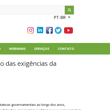
ch
PT-BR
List additional action
B
WEBINARS
SERVIÇOS
CONTATO
o das exigências da
tentativas governamentais ao longo dos anos,