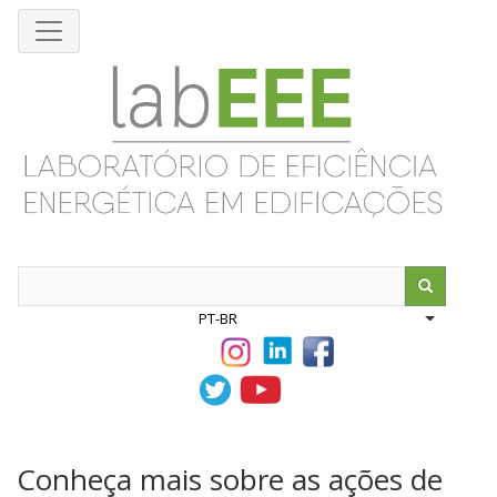
Pular
para
o
conteúdo
principal
Search
PT-BR
List addit
Conheça mais sobre as ações de