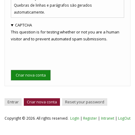
Quebras de linhas e parágrafos são gerados
automaticamente.
CAPTCHA
This question is for testing whether or not you are a human
visitor and to prevent automated spam submissions.
Entrar
Criar nova conta
(aba
Reset your password
Abas
ativa)
primárias
Copyright © 2026. All rights reserved.
LogIn
|
Register
|
Intranet
|
LogOut