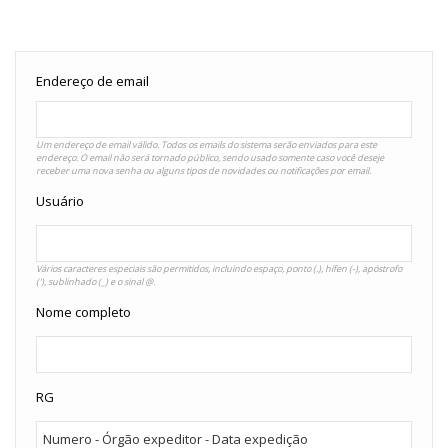
Endereço de email
Um endereço de email válido. Todos os emails do sistema serão enviados para este
endereço. O email não será tornado público, sendo usado somente caso você deseje
receber uma nova senha ou alguns tipos de novidades ou notificações por email.
Usuário
Vários caracteres especiais são permitidos, incluindo espaço, ponto (.), hífen (-), apóstrofo
('), sublinhado (_) e o sinal @.
Nome completo
RG