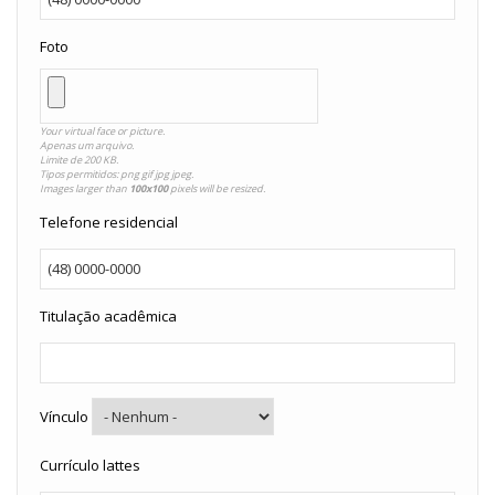
Foto
Your virtual face or picture.
Apenas um arquivo.
Limite de 200 KB.
Tipos permitidos: png gif jpg jpeg.
Images larger than
100x100
pixels will be resized.
Telefone residencial
Titulação acadêmica
Vínculo
Currículo lattes