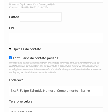
Numero - Órgão expeditor - Data expedição
Exemplo: 1234567 - SSPSC - 01/01/2011
Cartão
CPF
Opções de contato
Formulário de contato pessoal
Permitir que outros usuários entrem em contato com você através de um formulário de
contato pessoal que mantém seu endereço de e-mail oculto. Note que alguns usuários
privilegiados, como administradores do site, ainda são capazes de contactá-lo mesmo que
você opte por desabilitar esta funcionalidade.
Endereço
Telefone celular