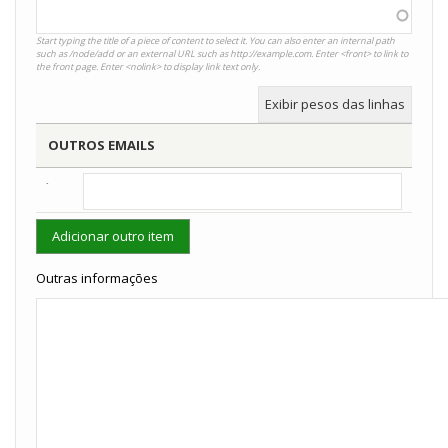
Start typing the title of a piece of content to select it. You can also enter an internal path
such as
/node/add
or an external URL such as
http://example.com
. Enter
<front>
to link to
the front page. Enter
<nolink>
to display link text only.
Exibir pesos das linhas
OUTROS EMAILS
Outros
emails
(value
1)
Outras informações