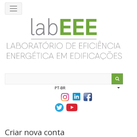
Pular
para
o
conteúdo
principal
Search
PT-BR
List addit
Criar nova conta