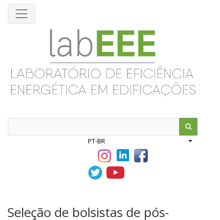
Pular
para
o
conteúdo
principal
Search
PT-BR
List addit
Seleção de bolsistas de pós-