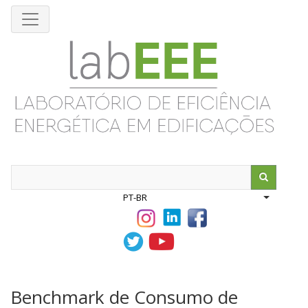
Pular
para
o
conteúdo
principal
Search
PT-BR
List addit
Benchmark de Consumo de