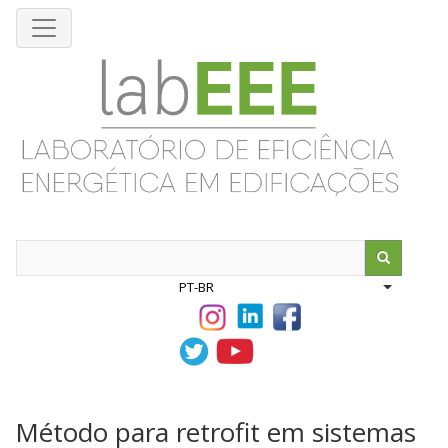
Pular
para
o
conteúdo
principal
Search
PT-BR
List addit
Método para retrofit em sistemas