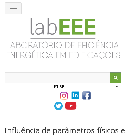
Pular
para
o
conteúdo
principal
Search
PT-BR
List addit
Influência de parâmetros físicos e